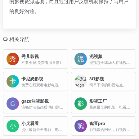
的影视资源选项，而且通过用户反馈机制保持了与用户
的良好沟通。
相关导航
秀儿影视
泥视频
不要会员,免费看海量影片
泥视频全球华人在线视频媒体平台，即点即播！免费提供最新高清的电影,电视剧,综艺,动漫,台剧,日剧,泰剧等。
卡尼奶影视
3Q影视
免费在线观看电影电视剧动漫网站
简单干净的影视站点。影视资源手动归类整理，只为让用户搜索时有更好的体验。网站无广告，界面干净整洁。3条蓝光线路，多条资源站线路供观影。
gaze注视影视
影视工厂
流畅简洁高画质,热门剧、热门番剧、冷门电影免费在线观看
最新最全的电影、电视剧、综艺、动漫、短剧，涵盖全网免费的VIP电视剧资源
小兵看看
豌豆pro
提供最新最全电影、电视剧、综艺、动漫无广告播放和高清下载
影视聚合网站，影视搜索引擎网站