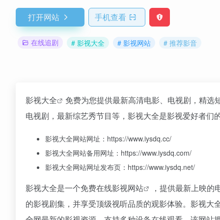
打开网站
手机查看
在线追剧
# 影视大全
# 影视网站
# 推荐影音
影视大全
免费为您提供最新高清电影、电视剧，精选
电视剧，最新综艺秀节目等，影视大全是影视爱好者们
影视大全网站网址：https://www.iysdq.cc/
影视大全网站备用网址：https://www.iysdq.com/
影视大全网站网址发布页：https://www.iysdq.net/
影视大全是一个免费在线
影视网站
，提供最新上映的
的影视剧集，并享受顶级视听品质的观影体验。影视大
全网最新的影视资源，支持多种设备在线观看。该网站