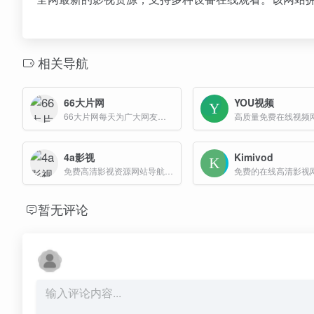
相关导航
66大片网
YOU视频
66大片网每天为广大网友提供最新的大片资源免费在线观看，每天换不同资源，每天看不同大片。
高质量免费在线视频
4a影视
Kimivod
免费高清影视资源网站导航网，收录全网优质免费在线影视相关网站
免费的在线高清影视
暂无评论