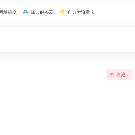
网址提交
泽云服务器
官方大流量卡
收藏
0