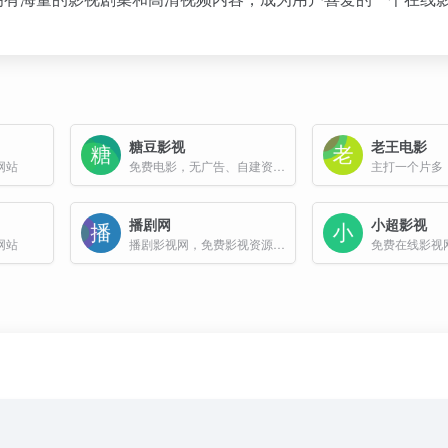
糖豆影视
老王电影
网站
免费电影，无广告、自建资源的影视平台，提供丰富的电影、电视剧和综艺内容，确保流畅、纯净的观影体验
主打一个片多
播剧网
小超影视
网站
播剧影视网，免费影视资源平台，提供大量高清电影、电视剧、综艺、动漫和短剧的在线观看服务。
免费在线影视