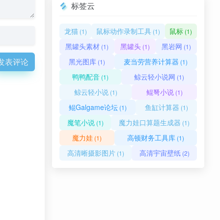
标签云
龙猫
鼠标动作录制工具
鼠标
(1)
(1)
(1)
黑罐头素材
黑罐头
黑岩网
(1)
(1)
(1)
发表评论
黑光图库
麦当劳营养计算器
(1)
(1)
鸭鸭配音
鲸云轻小说网
(1)
(1)
鲸云轻小说
鲲弩小说
(1)
(1)
鲲Galgame论坛
鱼缸计算器
(1)
(1)
魔笔小说
魔力娃口算题生成器
(1)
(1)
魔力娃
高顿财务工具库
(1)
(1)
高清晰摄影图片
高清宇宙壁纸
(1)
(2)