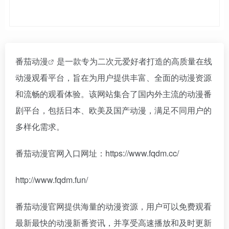
番茄动漫
是一款专为二次元爱好者打造的高质量在线
动漫观看平台，旨在为用户提供丰富、全面的动漫资源
和流畅的观看体验。该网站集合了国内外主流的动漫番
剧平台，包括日本、欧美及国产动漫，满足不同用户的
多样化需求。
番茄动漫官网入口网址：https://www.fqdm.cc/
http://www.fqdm.fun/
番茄动漫官网提供海量的动漫资源，用户可以免费观看
最新最快的动漫新番资讯，并享受高速播放和及时更新