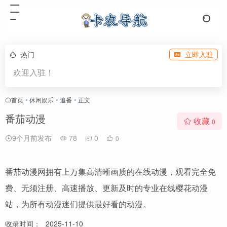
热门
立即入驻
欢迎入驻！
首页
•
休闲娱乐
•
追番
•
正文
番茄动漫
收藏
0
9个月前发布
78
0
0
番茄动漫网拥有上万集高清晰画质的在线动漫，观看完全免
费、无须注册、高速播放、更新及时的专业在线樱花动漫
站，为所有动漫迷们提供最好看的动漫。
收录时间：
2025-11-10