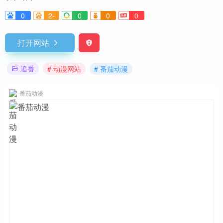
0
2-
0
0
0
打开网站
追番
# 动漫网站
# 番茄动漫
番茄动漫