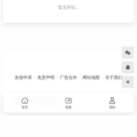
暂无评论...
友链申请
免责声明
广告合作
网站地图
关于我们
Copyright © 2026
卡农导航
首页
投稿
我的