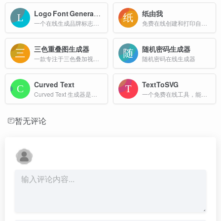
Logo Font Generator
纸由我
一个在线生成品牌标志字体的工具，提供快速、简洁的文字排版服务，帮助用户即时创建符合品牌需求的 Logo 字体。
免费在线创建和打印自定义纸张。设计横线纸、方格纸、点阵纸、音乐纸等多种类型，调整大小、颜色和间距，满足您的所有需求。
三色重叠图生成器
随机密码生成器
一款专注于三色叠加视觉效果创作的在线工具，旨在为设计师、创意从业者、学生及视觉艺术爱好者提供便捷、高效的三色图形生成解决方案。
随机密码在线生成器
Curved Text
TextToSVG
Curved Text 生成器是一个功能强大、易于使用且免费的在线工具，能够帮助用户将普通文本转化为具有视觉吸引力的曲线设计。
一个免费在线工具，能够把任意文字直接转换为 SVG（可缩放矢量图形）格式。
暂无评论