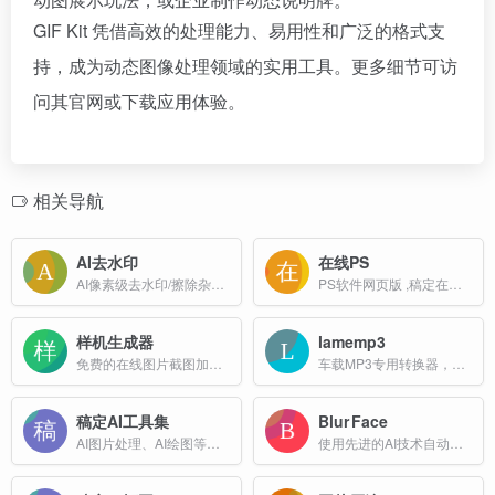
GIF Kit 凭借高效的处理能力、易用性和广泛的格式支
持，成为动态图像处理领域的实用工具。更多细节可访
问其官网或下载应用体验。
相关导航
AI去水印
在线PS
AI像素级去水印/擦除杂乱背景
PS软件网页版 ,稿定在线PS免费网页版入口
样机生成器
lamemp3
免费的在线图片截图加电脑手机外壳外框工具
车载MP3专用转换器，兼容性诊断工具。专为老旧车机、USB 播放器优化。一键修复'无法播放'、'读盘错误'、'乱码'问题。
稿定AI工具集
Blur Face
AI图片处理、AI绘图等一站式AI图像创作和设计平台；
使用先进的AI技术自动检测并模糊照片中的人脸。上传图片即可瞬间保护隐私，支持多种模糊效果。完全免费，无需注册，所有处理均在浏览器本地完成。