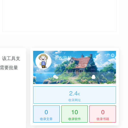
卡农导航
。该工具支
生活・学习・办公・娱乐 一站式优质网址导航
尔需要批量
2.4
K
收录网址
0
10
0
收录文章
收录软件
收录书籍