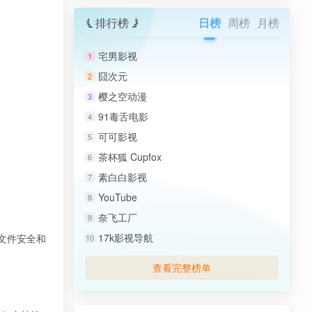
排行榜
日榜
周榜
月榜
宅男影视
1
囧次元
2
樱之空动漫
3
91毒舌电影
4
可可影视
5
茶杯狐 Cupfox
6
素白白影视
7
YouTube
8
奈飞工厂
9
17k影视导航
文件安全和
10
查看完整榜单