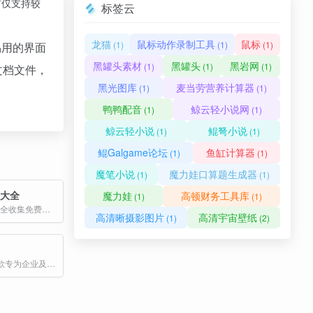
，目前仅支持较
标签云
龙猫
鼠标动作录制工具
鼠标
(1)
(1)
(1)
易用的界面
黑罐头素材
黑罐头
黑岩网
(1)
(1)
(1)
文档文件，
黑光图库
麦当劳营养计算器
(1)
(1)
鸭鸭配音
鲸云轻小说网
(1)
(1)
鲸云轻小说
鲲弩小说
(1)
(1)
鲲Galgame论坛
鱼缸计算器
(1)
(1)
魔笔小说
魔力娃口算题生成器
(1)
(1)
口大全
魔力娃
高顿财务工具库
(1)
(1)
免费api接口大全收集免费的API接口
高清晰摄影图片
高清宇宙壁纸
(1)
(2)
发票大师是一款专为企业及个人设计的智能电子发票管理工具，致力于解决电子发票处理中的效率低下、操作繁琐等痛点。