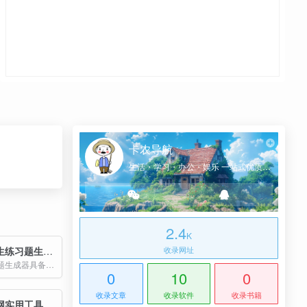
卡农导航
生活・学习・办公・娱乐 一站式优质网址导航
2.4
K
满分帮小学生练习题生成器
收录网址
满分帮的练习题生成器具备高度的灵活性和可扩展性。用户可以根据需要选择题目的数量、难度级别以及运算类型，例如加减法、乘除法、括号运算等。
0
10
0
收录文章
收录软件
收录书籍
网实用工具