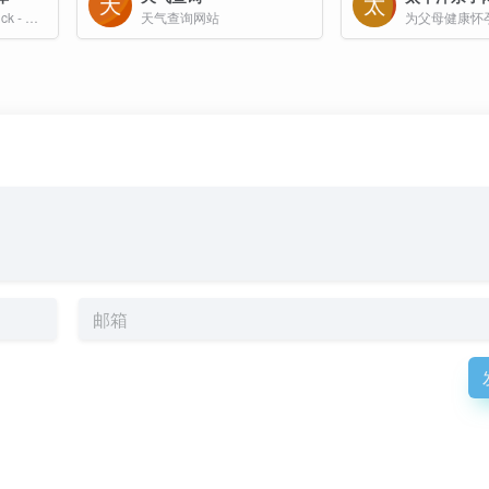
【公考知识库】SaDuck - 考点详细解析，内容通俗易懂，精准查缺补漏，网站‌持续更新，提供实用工具，告别碎片化学习。
天气查询网站
为父母健康怀