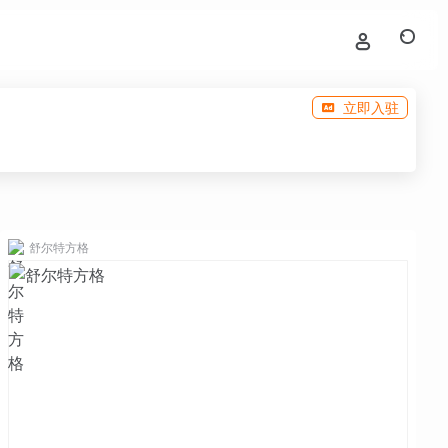
立即入驻
舒尔特方格