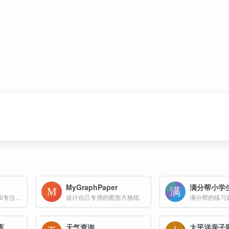
MyGraphPaper
一款创新的时间管理和专注工具。通过可视化的瓶子界面让时间变得具体可感，支持番茄工作法、自定义计时、统计分析、成就系统等功能。完全免费，无需注册，保护隐私。
设计自己专用的图形方格纸
库
天气查询
太平洋亲子