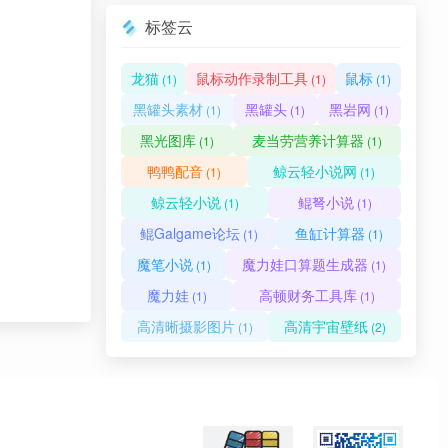
标签云
龙猫
鼠标动作录制工具
鼠标
(1)
(1)
(1)
黑罐头素材
黑罐头
黑岩网
(1)
(1)
(1)
黑光图库
麦当劳营养计算器
(1)
(1)
鸭鸭配音
鲸云轻小说网
(1)
(1)
鲸云轻小说
鲲弩小说
(1)
(1)
鲲Galgame论坛
鱼缸计算器
(1)
(1)
魔笔小说
魔力娃口算题生成器
(1)
(1)
魔力娃
高顿财务工具库
(1)
(1)
高清晰摄影图片
高清宇宙壁纸
(1)
(2)