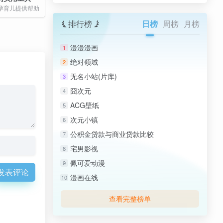
孕育儿提供帮助
排行榜
日榜
周榜
月榜
漫漫漫画
1
绝对领域
2
无名小站(片库)
3
囧次元
4
ACG壁纸
5
次元小镇
6
公积金贷款与商业贷款比较
7
宅男影视
8
佩可爱动漫
9
发表评论
漫画在线
10
查看完整榜单