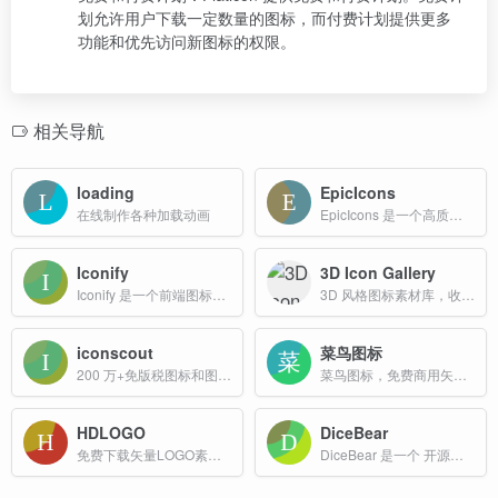
划允许用户下载一定数量的图标，而付费计划提供更多
功能和优先访问新图标的权限。
相关导航
loading
EpicIcons
在线制作各种加载动画
EpicIcons 是一个高质量的图标库网站，旨在为用户提供免费且无版权限制的图标资源。
Iconify
3D Icon Gallery
Iconify 是一个前端图标库，支持超过 100,000 个免费商用矢量图标，适用于 Web 开发、移动应用、桌面应用以及设计工具集成。
3D 风格图标素材库，收录了大量日常生活、衣食住行、自然生物等类别的 3D 图标，几乎涵盖所有常见物品。
iconscout
菜鸟图标
200 万+免版税图标和图像资源免费下载
菜鸟图标，免费商用矢量图标库，超过 20,0000+ 个免费商用矢量图标
HDLOGO
DiceBear
免费下载矢量LOGO素材，专注收录国内矢量LOGO
DiceBear 是一个 开源的头像生成器，专为在网页、移动端或任何需要用户头像的场景下快速生成可自定义的 SVG 头像而设计