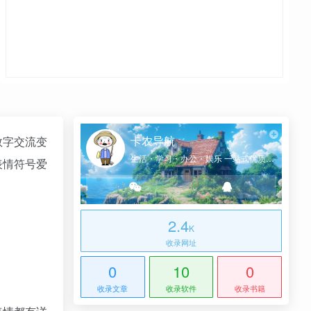
卡农导航
数字交流变
生活・学习・办公・娱乐 一站式优质网址导航
表情符号爱
2.4
K
收录网址
0
10
0
收录文章
收录软件
收录书籍