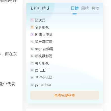
表情都有详
排行榜
日榜
周榜
月榜
囧次元
1
宅男影视
2
91毒舌电影
3
星辰影院馆
4
acgnya动漫
5
作，而在东
新视讯影视
6
可可影视
7
奈飞工厂
8
飞卢小说网
9
文化中代表
yymanhua
10
查看完整榜单