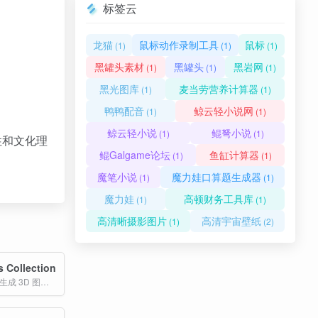
标签云
龙猫
鼠标动作录制工具
鼠标
(1)
(1)
(1)
黑罐头素材
黑罐头
黑岩网
(1)
(1)
(1)
黑光图库
麦当劳营养计算器
(1)
(1)
鸭鸭配音
鲸云轻小说网
(1)
(1)
鲸云轻小说
鲲弩小说
(1)
(1)
性和文化理
鲲Galgame论坛
鱼缸计算器
(1)
(1)
魔笔小说
魔力娃口算题生成器
(1)
(1)
魔力娃
高顿财务工具库
(1)
(1)
高清晰摄影图片
高清宇宙壁纸
(1)
(2)
s Collection
一个专注于 AI 生成 3D 图标 的免费素材库，当前收录 7000 多个 3D 风格的等距插画，涵盖日常用品、电子设备、办公用品、服装、自然元素等多个主题。