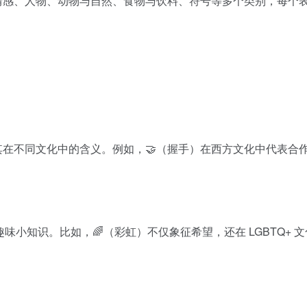
涵盖表情与情感、人物、动物与自然、食物与饮料、符号等多个类别，每个
。
在不同文化中的含义。例如，🤝（握手）在西方文化中代表合
并提供趣味小知识。比如，🌈（彩虹）不仅象征希望，还在 LGBTQ+ 