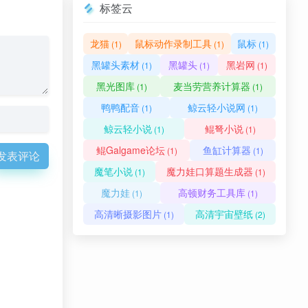
标签云
龙猫
鼠标动作录制工具
鼠标
(1)
(1)
(1)
黑罐头素材
黑罐头
黑岩网
(1)
(1)
(1)
黑光图库
麦当劳营养计算器
(1)
(1)
鸭鸭配音
鲸云轻小说网
(1)
(1)
鲸云轻小说
鲲弩小说
(1)
(1)
鲲Galgame论坛
鱼缸计算器
(1)
(1)
发表评论
魔笔小说
魔力娃口算题生成器
(1)
(1)
魔力娃
高顿财务工具库
(1)
(1)
高清晰摄影图片
高清宇宙壁纸
(1)
(2)