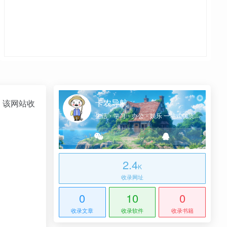
卡农导航
。该网站收
生活・学习・办公・娱乐 一站式优质网址导航
2.4
K
收录网址
0
10
0
收录文章
收录软件
收录书籍