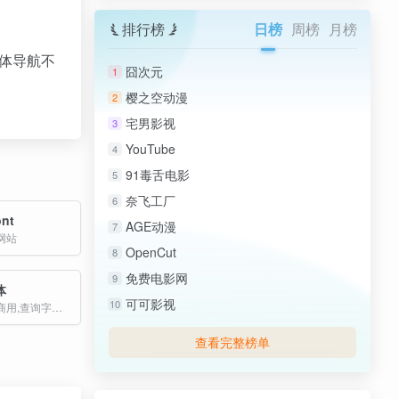
排行榜
日榜
周榜
月榜
体导航不
囧次元
1
樱之空动漫
2
宅男影视
3
YouTube
4
91毒舌电影
5
奈飞工厂
6
nt
AGE动漫
7
网站
OpenCut
8
免费电影网
9
体
可可影视
10
查询字体能否商用,查询字体版权·避免侵权纠纷
查看完整榜单