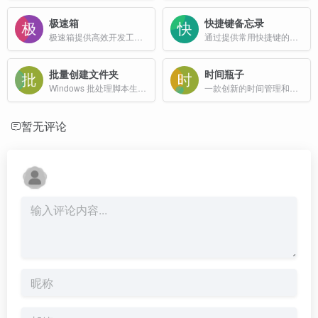
极速箱
快捷键备忘录
极速箱提供高效开发工具集成平台，程序员必备在线工具箱，包含JSON处理、编码转换、加密解密、时间转换等提升编程效率的神器
通过提供常用快捷键的快速访问来帮助用户提高生产力
批量创建文件夹
时间瓶子
Windows 批处理脚本生成器，专注于“批量创建文件夹”的在线工具网站，提供即点即用的本地批处理脚本生成服务。
一款创新的时间管理和专注工具。通过可视化的瓶子界面让时间变得具体可感，支持番茄工作法、自定义计时、统计分析、成就系统等功能。完全免费，无需注册，保护隐私。
暂无评论