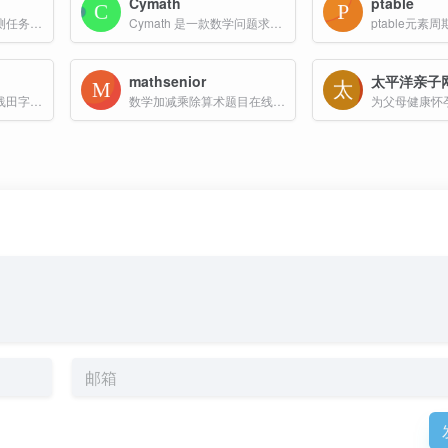
Cymath
ptable
负责国家生态环境监测任务，提供丰富的环境监测数据和信息
Cymath 是一款数学问题求解工具，旨在帮助用户解决数学问题，尤其在数学学习中提供支持。
ptable元素
mathsenior
太平洋亲子
学于趣字帖，免费在线田字格字帖生成器。汉字、拼音、数字、控笔训练、英文字帖免费生成；字帖内容、颜色、字体、田字格自由定制。
数学加减乘除算术题目在线生成器
为父母健康怀