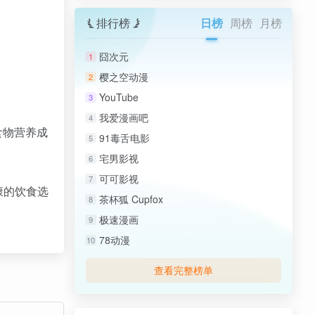
排行榜
日榜
周榜
月榜
囧次元
1
樱之空动漫
2
YouTube
3
我爱漫画吧
4
食物营养成
91毒舌电影
5
宅男影视
6
可可影视
7
康的饮食选
茶杯狐 Cupfox
8
极速漫画
9
78动漫
10
查看完整榜单