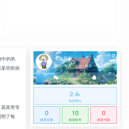
卡农导航
物中的热
生活・学习・办公・娱乐 一站式优质网址导航
防某些疾病
2.4
K
收录网址
、蔬菜类等
0
10
0
列明了每
收录文章
收录软件
收录书籍