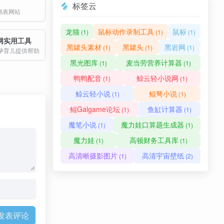
标签云
周期表网站
龙猫
鼠标动作录制工具
鼠标
(1)
(1)
(1)
网实用工具
黑罐头素材
黑罐头
黑岩网
(1)
(1)
(1)
孕育儿提供帮助
黑光图库
麦当劳营养计算器
(1)
(1)
鸭鸭配音
鲸云轻小说网
(1)
(1)
鲸云轻小说
鲲弩小说
(1)
(1)
鲲Galgame论坛
鱼缸计算器
(1)
(1)
魔笔小说
魔力娃口算题生成器
(1)
(1)
魔力娃
高顿财务工具库
(1)
(1)
高清晰摄影图片
高清宇宙壁纸
(1)
(2)
发表评论