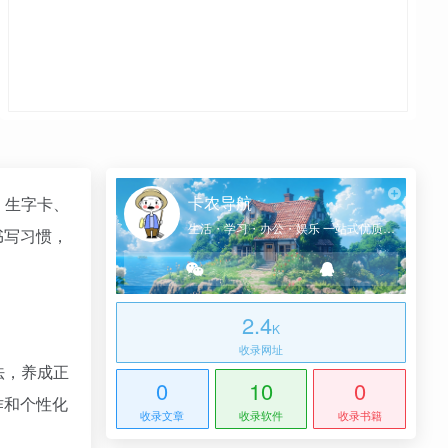
卡农导航
、生字卡、
生活・学习・办公・娱乐 一站式优质网址导航
书写习惯，
2.4
K
收录网址
法，养成正
0
10
0
作和个性化
收录文章
收录软件
收录书籍