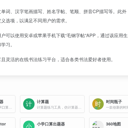
文单词、汉字笔画描写、姓名字帖、笔顺、拼音CP描写等。此外
定义选项，以满足不同用户的需求。
可以使用安卓或苹果手机下载“毛钢字帖”APP，通过该应用生
和学习。
富且灵活的在线书法练习平台，适合各类书法爱好者使用。
器
计算题
时间瓶子
教育屋网提供各类小学口算练习题目生成，内含小学所有数学题型并支持打印
计算题练习工具，仿计算器样式进行口算练习，从简单到困难依次为橙、黄、绿、深绿、青、蓝、紫、黑、紫红、粉红、红。
tor
小学口算出题器
360地图