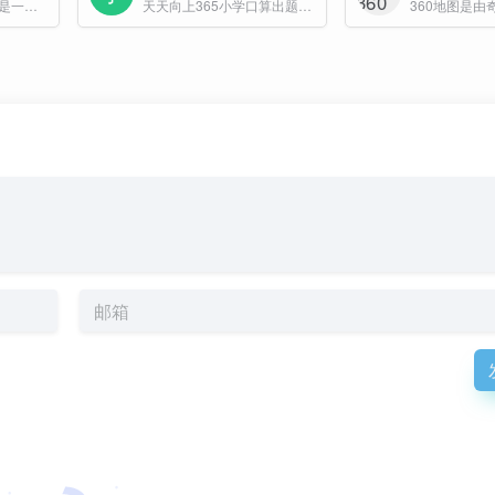
Eye Shape Detector 是一款基于 AI 的在线工具，用户只需上传清晰的自拍或正面人像，即可快速识别眼型并给出个性化的美妆与配镜建议。
天天向上365小学口算出题器是一款专为小学生设计的数学口算练习工具，旨在帮助学生提升口算能力，增强数学运算思维。