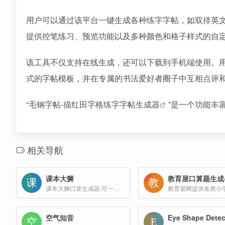
用户可以通过该平台一键生成各种练字字帖，如双排英
提供控笔练习、预览功能以及多种颜色和格子样式的自
该工具不仅支持在线生成，还可以下载到手机端使用。用户
式的字帖模板，并在专属的书法爱好者圈子中互相点评
“毛钢字帖-描红田字格练字
字帖生成器
”是一个功能丰
相关导航
课本大狮
教育屋口算题生成
课本大狮口算生成器,可一键在线生成口算题卡,包括幼儿园10以内加减法口算考试题,一年级口算数学计算题100道及二年级数学口算题大全,小学上下册口算出题练习卷子,随机生成的口算题...
空气知音
Eye Shape Detec