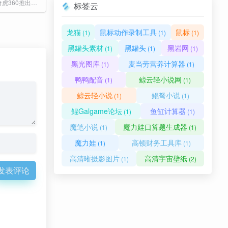
360地图是由奇虎360推出的地图搜索服务
标签云
龙猫
鼠标动作录制工具
鼠标
(1)
(1)
(1)
黑罐头素材
黑罐头
黑岩网
(1)
(1)
(1)
黑光图库
麦当劳营养计算器
(1)
(1)
鸭鸭配音
鲸云轻小说网
(1)
(1)
鲸云轻小说
鲲弩小说
(1)
(1)
鲲Galgame论坛
鱼缸计算器
(1)
(1)
魔笔小说
魔力娃口算题生成器
(1)
(1)
魔力娃
高顿财务工具库
(1)
(1)
高清晰摄影图片
高清宇宙壁纸
(1)
(2)
发表评论